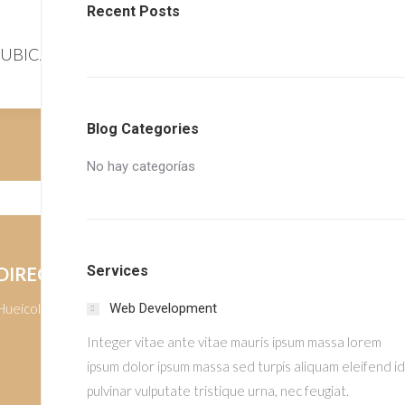
Recent Posts
UBICACIÓN
COTIZAR
Blog Categories
You are here:
HOME
HISTORIAL DE DONACIONES
No hay categorías
Services
DIRECCIÓN
Hueícolla 14015, Las Condes.
Web Development
Integer vitae ante vitae mauris ipsum massa lorem
ipsum dolor ipsum massa sed turpis aliquam eleifend id
pulvinar vulputate tristique urna, nec feugiat.