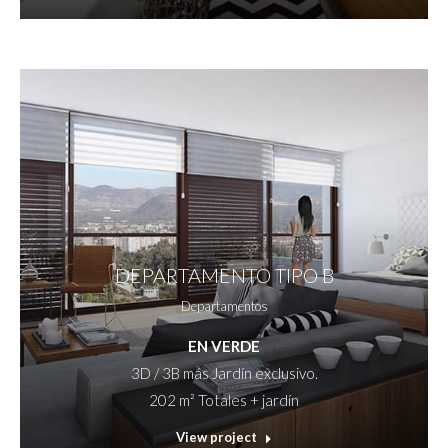
DEPARTAMENTO TIPO B
Departamentos
EN VERDE
3D / 3B más Jardín exclusivo.
202 m² Totales + jardín
View project