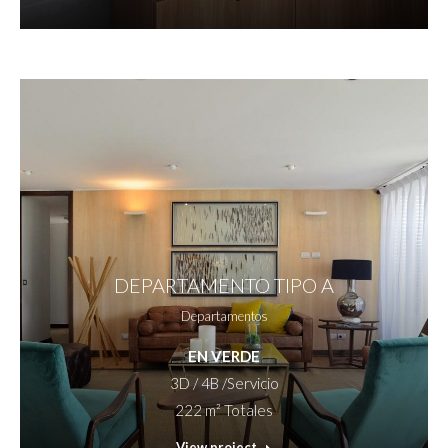
DEPARTAMENTO TIPO A
Departamentos
EN VERDE
3D / 4B /Servicio
222 m² Totales
View project