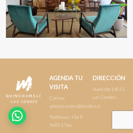
AGENDA TU
DIRECCIÓN
VISITA
Hueícolla 14015,
Las Condes.
Correo:
qdelascondes@ilossilos.cl
Teléfonos:
+56 9
9685 5766