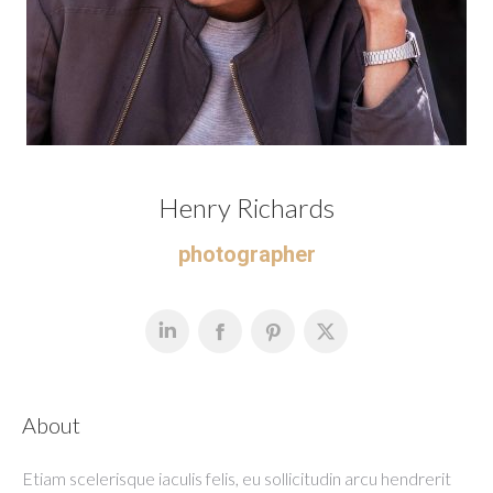
Henry Richards
photographer
About
Etiam scelerisque iaculis felis, eu sollicitudin arcu hendrerit