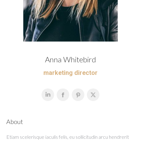
Anna Whitebird
marketing director
About
Etiam scelerisque iaculis felis, eu sollicitudin arcu hendrerit