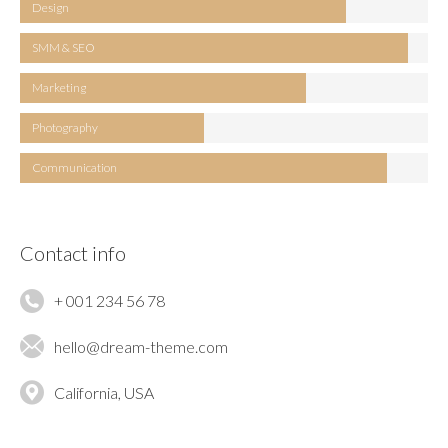
Design
SMM & SEO
Marketing
Photography
Communication
Contact info
+ 001 234 56 78
hello@dream-theme.com
California, USA