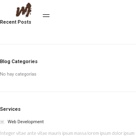
Recent Posts
2. BLOG LIST – CLASSIC
You are here:
HOME
BLOG
BLOG LIST
2. BLOG LIST – CLASSIC
Blog Categories
No hay categorías
AGENDA TU
DIRECCIÓN
VISITA
Hueícolla 14015,
Las Condes.
Correo:
Services
qdelascondes@ilossilos.cl
Web Development
Teléfonos:
+56 9
9685 5766
Integer vitae ante vitae mauris ipsum massa lorem ipsum dolor ipsum