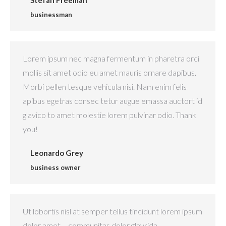
Stefan Freeman
businessman
Lorem ipsum nec magna fermentum in pharetra orci
mollis sit amet odio eu amet mauris ornare dapibus.
Morbi pellen tesque vehicula nisi. Nam enim felis
apibus egetras consec tetur augue emassa auctort id
glavico to amet molestie lorem pulvinar odio. Thank
you!
Leonardo Grey
business owner
Ut lobortis nisl at semper tellus tincidunt lorem ipsum
dolor amet – communitas dolor glavrida.