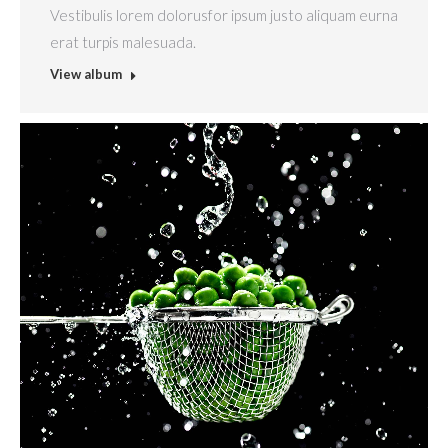
Vestibulis lorem dolorusfor ipsum justo aliquam eurna
erat turpis malesuada.
View album