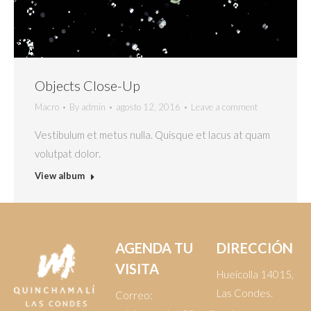
Objects Close-Up
Macro
By
admin
agosto 12, 2016
Leave a comment
Vestibulum et metus nulla. Quisque et lacus at quam
volutpat dolor.
View album
AGENDA TU
DIRECCIÓN
VISITA
Hueícolla 14015,
Las Condes.
Correo: