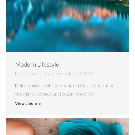
Modern Lifestyle
Macro
,
Objects
By
admin
octubre 3, 2016
Dolor a nisl ac nibh venenatis ultricies. Donec ut velit
vitae purus consequat feugiat in sed nisl.
View album