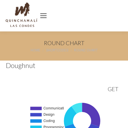
ROUND CHART
You are here:
HOME
SHORTCODES
ROUND CHART
Doughnut
GET