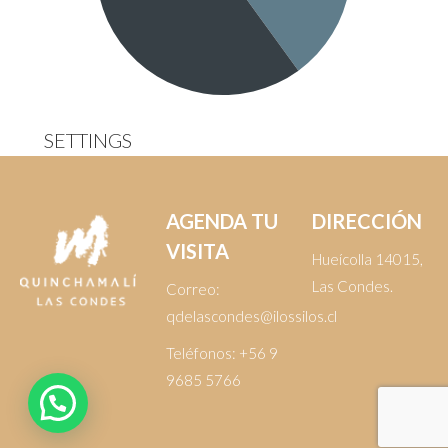
SETTINGS
AGENDA TU
DIRECCIÓN
VISITA
Hueícolla 14015,
Las Condes.
Correo:
qdelascondes@ilossilos.cl
Teléfonos:
+56 9
9685 5766