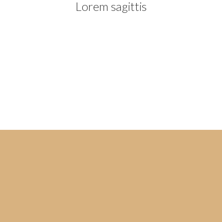
Lorem sagittis
Lorem ipsum dolor sit adipiscing elit. Nam
sed purus at. In hac habitasse platea
dictumst. Praesent interdum mattis nulla
sit.
Details