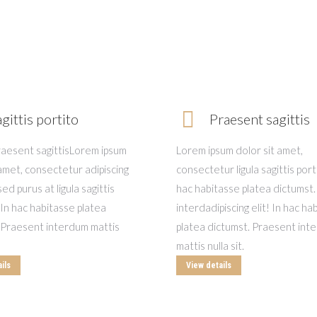
gittis portito
Praesent sagittis
raesent sagittisLorem ipsum
Lorem ipsum dolor sit amet,
 amet, consectetur adipiscing
consectetur ligula sagittis portt
sed purus at ligula sagittis
hac habitasse platea dictumst
 In hac habitasse platea
interdadipiscing elit! In hac ha
 Praesent interdum mattis
platea dictumst. Praesent int
mattis nulla sit.
ils
View details