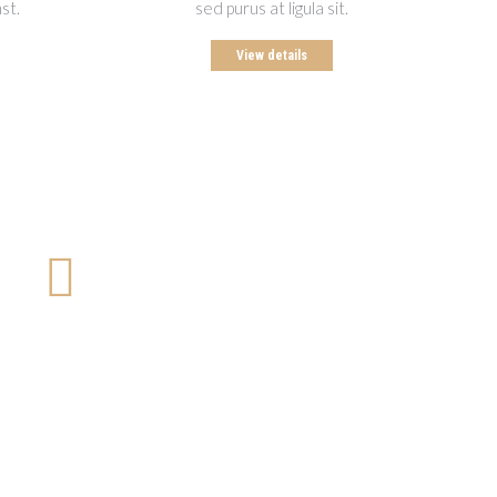
st.
sed purus at ligula sit.
View details
Consectetur adipiscing elit
Spurus at ligula sagittis porttitor. In hac ictumst.
Praesent interdum from dolor mattis nulla sit. Lorem
ipsum dolor sit amet, consectetur adipiscing elit.