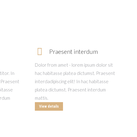
Praesent interdum
Dolor from amet - lorem ipsum dolor sit
itor. In
hac habitasse platea dictumst. Praesent
. Praesent
interdadipiscing elit! In hac habitasse
bitasse
platea dictumst. Praesent interdum
erdum
mattis.
View details