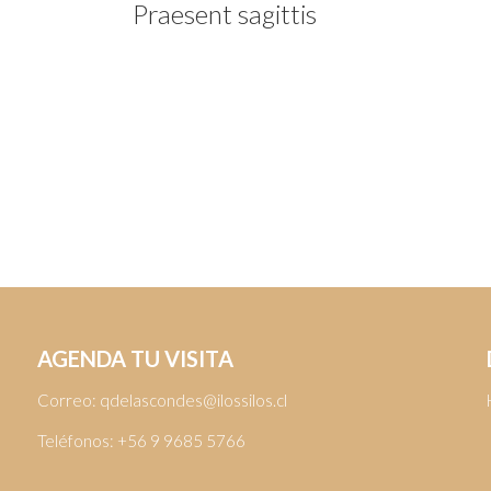
Praesent sagittis
Ipsum dolor sit adipiscing elit. Nams at ligula
sagittis porttitor. In hac habitasse platea
dictumst. Praesent interdum mattis nulla
sit.
Details
AGENDA TU VISITA
Correo:
qdelascondes@ilossilos.cl
Teléfonos:
+56 9 9685 5766