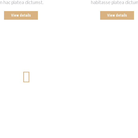
In hac platea dictumst.
habitasse platea dictum
View details
View details
Lorem ipsum dolor
Nam sed purus at sagittis porttito ligula sagittis porttitor.
In hac ictumst. Praesent interdum mattis nulla sit. Lorem
ipsum dolor sit amet, consectetur adipiscing elit.