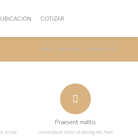
UBICACIÓN
COTIZAR
You are here:
HOME
SHORTCODES
ICON WITH TEXT
Praesent mattis
r. In hac
Lorem ipsum dolor sit piscing elit. Nam