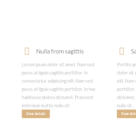
Nulla from sagittis
Sa
Lorem ipsum dolor sit amet, Nam sed
Portito p
purus at ligula sagittis porttitor. In
dolor sit
consectetur adipiscing elit. Nam sed
elit. Nam 
purus at ligula sagittis porttitor. In hac
porttitor.
habitasse platea dictumst. Praesent
dictumst.
interdum mattis nulla sit.
nulla sit.
View details
View deta