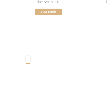
Nam sed purus!
View details
Nulla from praesent sagittis
Lorem ipsum dolor sit amet, consectetur adipiscing elit.
Nam sed purus at ligula sagittis porttitor. In hac
habitasse platea dictumst. Praesent interdum mattis
nulla sit.