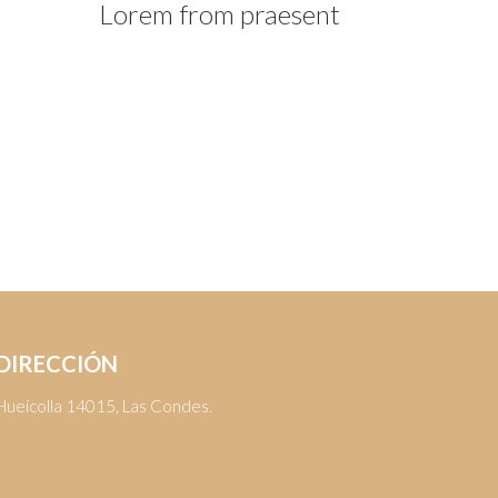
Lorem from praesent
Lorem ipsum dolor sit. Nam sed purus at
ligula sagittis porttitor. In hac habitasse
platea dictumst. Praesent interdum mattis
nulla sit.
Details
DIRECCIÓN
Hueícolla 14015, Las Condes.