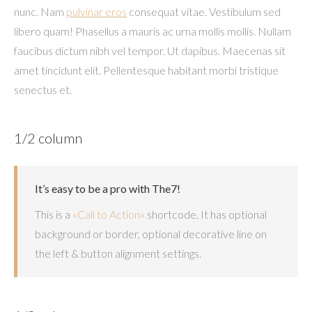
nunc. Nam
pulvinar eros
consequat vitae. Vestibulum sed
libero quam! Phasellus a mauris ac urna mollis mollis. Nullam
faucibus dictum nibh vel tempor. Ut dapibus. Maecenas sit
amet tincidunt elit. Pellentesque habitant morbi tristique
senectus et.
1/2 column
It’s easy to be a pro with The7!
This is a
«Call to Action»
shortcode. It has optional
background or border, optional decorative line on
the left & button alignment settings.