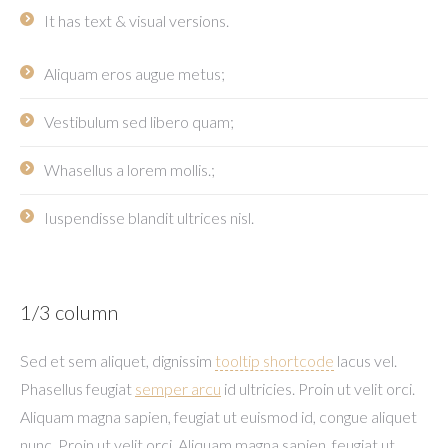
It has text & visual versions.
Aliquam eros augue metus;
Vestibulum sed libero quam;
Whasellus a lorem mollis.;
Iuspendisse blandit ultrices nisl.
1/3 column
Sed et sem aliquet, dignissim
tooltip shortcode
lacus vel.
Phasellus feugiat
semper arcu
id ultricies. Proin ut velit orci.
Aliquam magna sapien, feugiat ut euismod id, congue aliquet
nunc. Proin ut velit orci. Aliquam magna sapien, feugiat ut