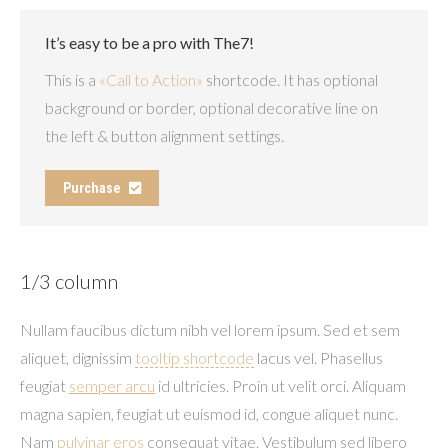
It’s easy to be a pro with The7!
This is a
«Call to Action»
shortcode. It has optional
background or border, optional decorative line on
the left & button alignment settings.
Purchase
1/3 column
Nullam faucibus dictum nibh vel lorem ipsum. Sed et sem
aliquet, dignissim
tooltip shortcode
lacus vel. Phasellus
feugiat
semper arcu
id ultricies. Proin ut velit orci. Aliquam
magna sapien, feugiat ut euismod id, congue aliquet nunc.
Nam
pulvinar eros
consequat vitae. Vestibulum sed libero