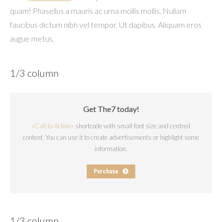
quam! Phasellus a mauris ac urna mollis mollis. Nullam
faucibus dictum nibh vel tempor. Ut dapibus. Aliquam eros
augue metus.
1/3 column
Get The7 today!
«Call to Action»
shortcode with small font size and centred
content. You can use it to create advertisements or highlight some
information.
Purchase
1/3 column