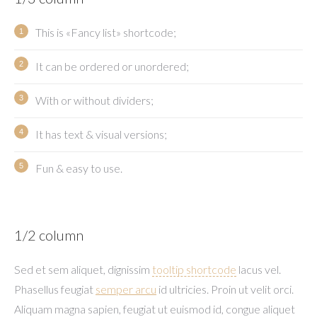
This is «Fancy list» shortcode;
It can be ordered or unordered;
With or without dividers;
It has text & visual versions;
Fun & easy to use.
1/2 column
Sed et sem aliquet, dignissim
tooltip shortcode
lacus vel.
Phasellus feugiat
semper arcu
id ultricies. Proin ut velit orci.
Aliquam magna sapien, feugiat ut euismod id, congue aliquet