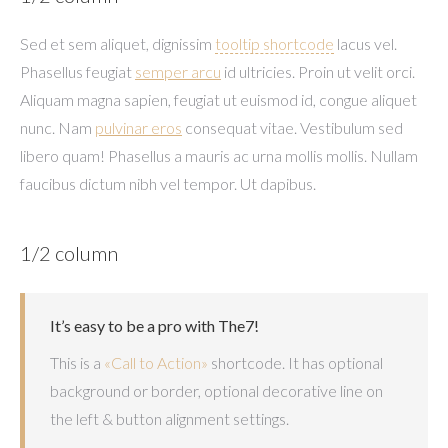
Sed et sem aliquet, dignissim
tooltip shortcode
lacus vel.
Phasellus feugiat
semper arcu
id ultricies. Proin ut velit orci.
Aliquam magna sapien, feugiat ut euismod id, congue aliquet
nunc. Nam
pulvinar eros
consequat vitae. Vestibulum sed
libero quam! Phasellus a mauris ac urna mollis mollis. Nullam
faucibus dictum nibh vel tempor. Ut dapibus.
1/2 column
It’s easy to be a pro with The7!
This is a
«Call to Action»
shortcode. It has optional
background or border, optional decorative line on
the left & button alignment settings.