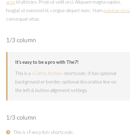
arcu
id ultricies. Proin ut velit orci. Aliquam magna sapien,
feugiat ut euismod id, congue aliquet nunc. Nam
pulvinar eros
consequat vitae.
1/3 column
It’s easy to be a pro with The7!
This is a
«Call to Action»
shortcode. It has optional
background or border, optional decorative line on
the left & button alignment settings.
1/3 column
This is «Fancy list» shortcode;