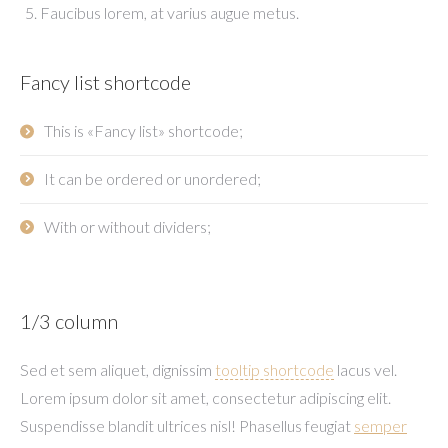
Faucibus lorem, at varius augue metus.
Fancy list shortcode
This is «Fancy list» shortcode;
It can be ordered or unordered;
With or without dividers;
1/3 column
Sed et sem aliquet, dignissim
tooltip shortcode
lacus vel.
Lorem ipsum dolor sit amet, consectetur adipiscing elit.
Suspendisse blandit ultrices nisl! Phasellus feugiat
semper