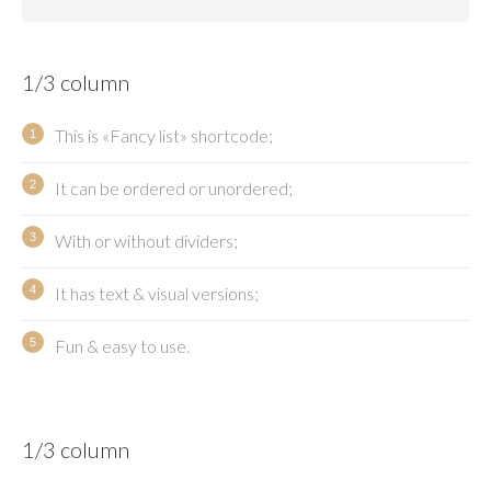
1/3 column
This is «Fancy list» shortcode;
It can be ordered or unordered;
With or without dividers;
It has text & visual versions;
Fun & easy to use.
1/3 column