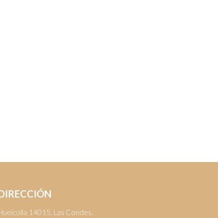
DIRECCIÓN
Hueícolla 14015, Las Condes.