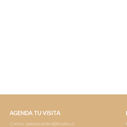
AGENDA TU VISITA
Correo:
qdelascondes@ilossilos.cl