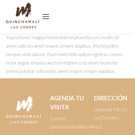
Yopsum nec magna fermentum in pharetra orci mollis sit
amet odio eu amet mauris ornare dapibus. Morbi pellen
tesque vehicula nisi. Nam enim felis apibus egetras consec
tetur augue emassa auctort id glavico to amet molestie
lorem pulvinar odio eulos amet mauris ornare dapibus.
AGENDA TU
DIRECCIÓN
VISITA
Hueícolla 14015,
Las Condes.
Correo:
qdelascondes@ilossilos.cl