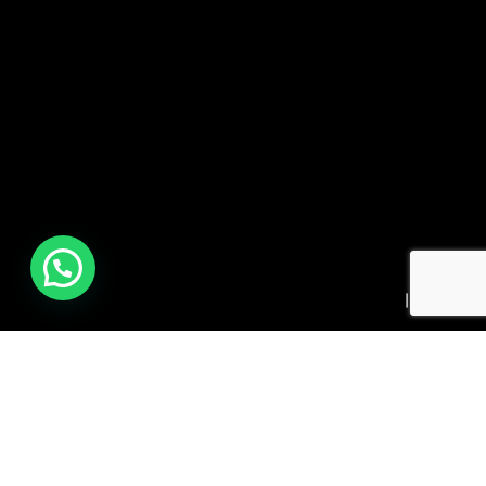
AGENDA TU
DIRECCIÓN
VISITA
Hueícolla 14015,
Las Condes.
Correo: