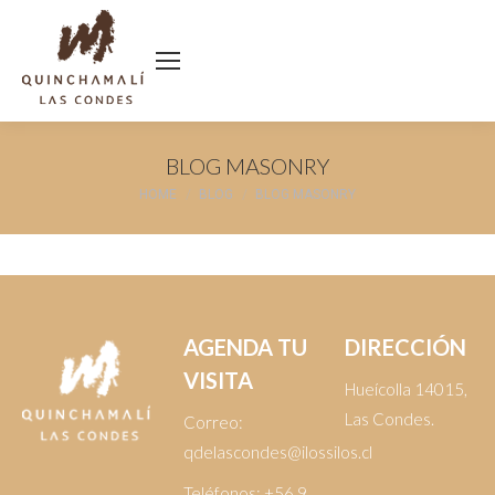
BLOG MASONRY
You are here:
HOME
BLOG
BLOG MASONRY
AGENDA TU
DIRECCIÓN
VISITA
Hueícolla 14015,
Las Condes.
Correo:
qdelascondes@ilossilos.cl
Teléfonos:
+56 9