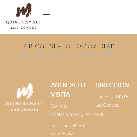
7. BLOG LIST – BOTTOM OVERLAP
You are here:
HOME
BLOG
BLOG LIST
7. BLOG LIST – BOTTOM…
AGENDA TU
DIRECCIÓN
VISITA
Hueícolla 14015,
Las Condes.
Correo:
qdelascondes@ilossilos.cl
Teléfonos:
+56 9
9685 5766